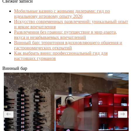
Свежие записи
Мобильные казино с живыми дилерами: гид по
идеальному игровому опыту 2026
Искусство современных развлечений: уникальный опыт
и яркие впечатления
Развлечения без границ: путешествие в мир азарта,
вкуса и незабываемых впечатлений
Винный бар: территория вдохновляющего общения и
гастрономических открытий
Как выбрать вино: профессиональный гид для
настоящих гурманов
Винный бар