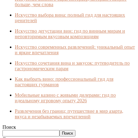
больше, чем слова
Искусство выбора вина: полный гид для настоящих
ценителей
Искусство дегустации вин: гид по винным мирам и
неповторимым вкусовым композициям
Искусство современных развлечений: уникальный опыт
и яркие впечатления
Искусство сочетания вина и закусок: путеводитель по
гастрономическим парам
Как выбрать вино: профессиональный гид для
настоящих гурманов
Мобильные казино с живыми дилерами: гид по
идеальному игровому опыту 2026
Развлечения без границ: путешествие в мир азарта,
вкуса и незабываемых впечатлений
Поиск
Поиск