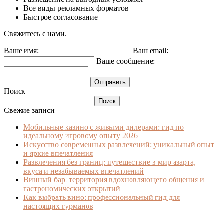
Все виды рекламных форматов
Быстрое согласование
Свяжитесь с нами.
Ваше имя:
Ваш email:
Ваше сообщение:
Отправить
Поиск
Поиск
Свежие записи
Мобильные казино с живыми дилерами: гид по
идеальному игровому опыту 2026
Искусство современных развлечений: уникальный опыт
и яркие впечатления
Развлечения без границ: путешествие в мир азарта,
вкуса и незабываемых впечатлений
Винный бар: территория вдохновляющего общения и
гастрономических открытий
Как выбрать вино: профессиональный гид для
настоящих гурманов